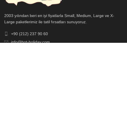
2003 yılından beri en iyi fiyatlarla Small, Medium, Large ve X-
Large paketlerimiz ile tatil fırsatları sunuyoruz.
+90 (212) 237 90 60
info@hot-holiday.com
Kocatepe Mah. Cumhuriyet Cad. No:19 Beyoğlu, İstanbul
BU HAFTA POPÜLER
Kuşadası Otelleri
99
€
Belek Otelleri