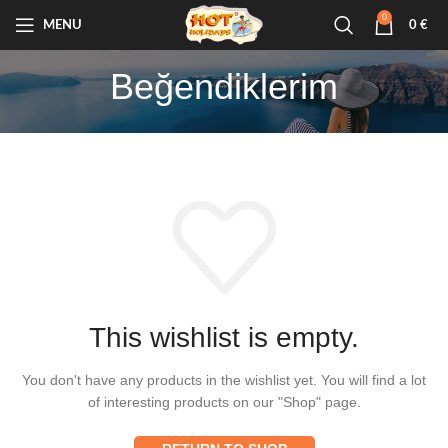
0
MENU
0
€
Beğendiklerim
This wishlist is empty.
You don't have any products in the wishlist yet.
You will find a lot
of interesting products on our "Shop" page.